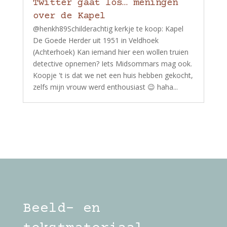
Twitter gaat los… meningen
over de Kapel
@henkh89Schilderachtig kerkje te koop: Kapel
De Goede Herder uit 1951 in Veldhoek
(Achterhoek) Kan iemand hier een wollen truien
detective opnemen? Iets Midsommars mag ook.
Koopje 't is dat we net een huis hebben gekocht,
zelfs mijn vrouw werd enthousiast 😉 haha...
Beeld- en